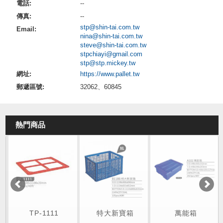
電話:
--
傳真:
--
stp@shin-tai.com.tw
Email:
nina@shin-tai.com.tw
steve@shin-tai.com.tw
stpchiayi@gmail.com
stp@stp.mickey.tw
網址:
https://www.pallet.tw
郵遞區號:
32062、60845
熱門商品
TP-1111
特大新寶箱
萬能箱