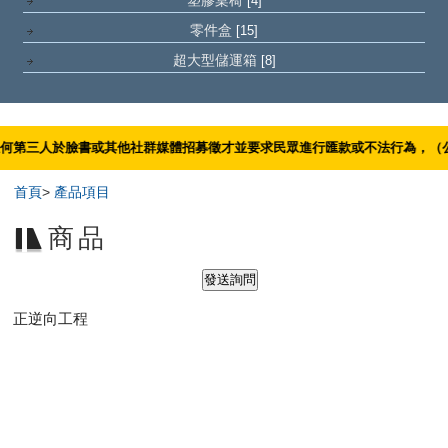
塑膠桌椅
[4]
零件盒
[15]
超大型儲運箱
[8]
臉書或其他社群媒體招募徵才並要求民眾進行匯款或不法行為，（公司任何徵才只會
首頁
>
產品項目
商品
正逆向工程