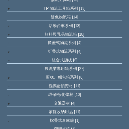
TP 物流工具箱系列
[19]
雙色物流箱
[14]
活動台車系列
[13]
飲料與乳品物流箱
[18]
掀蓋式物流系列
[4]
折疊式物流系列
[4]
組合式舖板
[6]
農漁業專用箱系列
[27]
蛋糕、麵包箱系列
[8]
雞鴨蛋類資材
[11]
環保桶/化學桶
[10]
交通器材
[4]
家庭收納用品
[11]
摺疊式倉庫籠
[1]