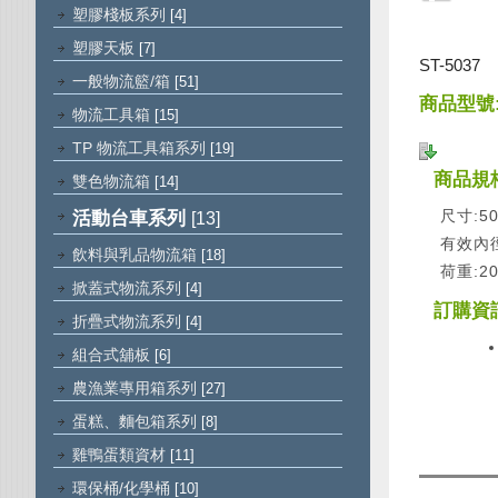
塑膠棧板系列
[4]
塑膠天板
[7]
ST-5037
一般物流籃/箱
[51]
商品型號:
物流工具箱
[15]
TP 物流工具箱系列
[19]
商品規
雙色物流箱
[14]
活動台車系列
尺寸:50
[13]
有效內徑:
飲料與乳品物流箱
[18]
荷重:20
掀蓋式物流系列
[4]
訂購資
折疊式物流系列
[4]
組合式舖板
[6]
農漁業專用箱系列
[27]
蛋糕、麵包箱系列
[8]
雞鴨蛋類資材
[11]
環保桶/化學桶
[10]