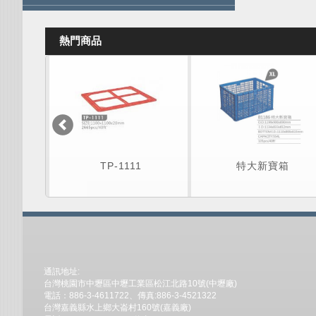
熱門商品
TP-1111
特大新寶箱
通訊地址:
台灣桃園市中壢區中壢工業區松江北路10號(中壢廠)
電話：886-3-4611722、傳真:886-3-4521322
台灣嘉義縣水上鄉大崙村160號(嘉義廠)