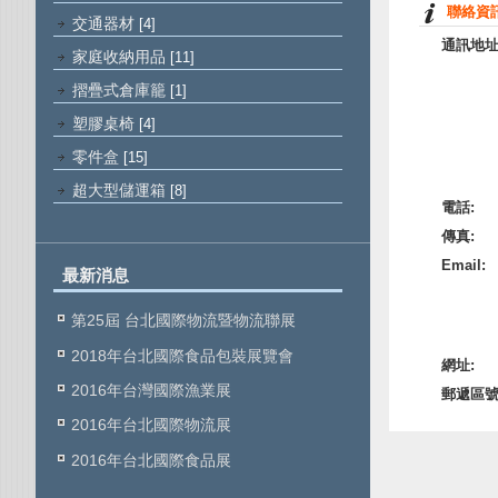
聯絡資
交通器材
[4]
通訊地址
家庭收納用品
[11]
摺疊式倉庫籠
[1]
塑膠桌椅
[4]
零件盒
[15]
超大型儲運箱
[8]
電話:
傳真:
Email:
最新消息
第25屆 台北國際物流暨物流聯展
2018年台北國際食品包裝展覽會
網址:
2016年台灣國際漁業展
郵遞區號
2016年台北國際物流展
2016年台北國際食品展