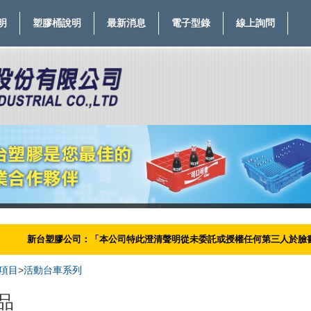
明
塑膠桶說明
最新消息
電子型錄
線上詢問
塑膠公司：「本公司特此澄清聲明從未委託或授權任何第三人於臉書或其他社群媒
項目
>
活動台車系列
品